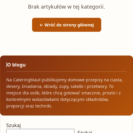
Brak artykułów w tej kategorii.
← Wróć do strony głównej
O blogu
Na Cateringblaut publikujemy domowe przepisy na ciasta,
desery, śniadania, obiady, zupy, sałatki i przetwory. To
miejsce dla osób, które chcą gotować smacznie, prosto i z
konkretnymi wskazówkami dotyczącymi składników,
proporcji oraz techniki.
Szukaj
Szukaj