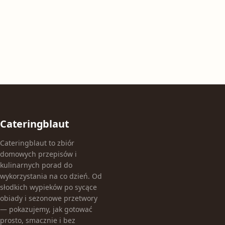
Cateringblaut
Cateringblaut to zbiór
domowych przepisów i
kulinarnych porad do
wykorzystania na co dzień. Od
słodkich wypieków po sycące
obiady i sezonowe przetwory
— pokazujemy, jak gotować
prosto, smacznie i bez