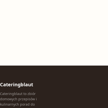
Cateringblaut
Cateringblaut to zbiór
domowych przepisów i
kulinarnych porad do