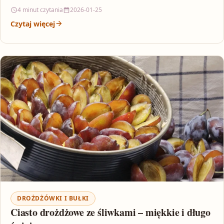
kruszonce…
4 minut czytania
2026-01-25
Czytaj więcej
DROŻDŻÓWKI I BUŁKI
Ciasto drożdżowe ze śliwkami – miękkie i długo