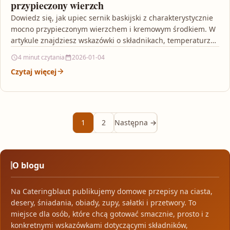
przypieczony wierzch
Dowiedz się, jak upiec sernik baskijski z charakterystycznie
mocno przypieczonym wierzchem i kremowym środkiem. W
artykule znajdziesz wskazówki o składnikach, temperaturze
pieczenia i typowych…
4 minut czytania
2026-01-04
Czytaj więcej
1
2
Następna →
O blogu
Na Cateringblaut publikujemy domowe przepisy na ciasta,
desery, śniadania, obiady, zupy, sałatki i przetwory. To
miejsce dla osób, które chcą gotować smacznie, prosto i z
konkretnymi wskazówkami dotyczącymi składników,