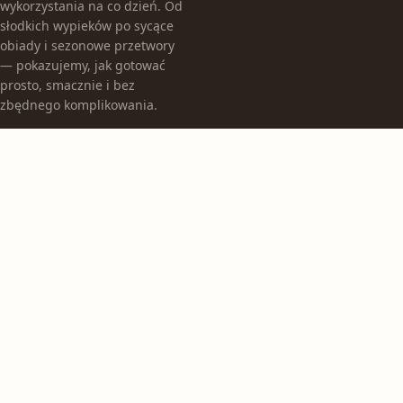
wykorzystania na co dzień. Od
słodkich wypieków po sycące
obiady i sezonowe przetwory
— pokazujemy, jak gotować
prosto, smacznie i bez
zbędnego komplikowania.
KATEGORIE
Bez kategorii
Obiady
Przetwory
TEMATY
Sałatki i surówki
Śniadania
Wypieki i desery