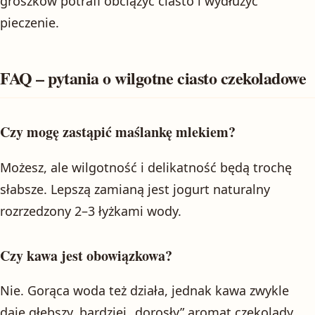
groszków potrafi obciążyć ciasto i wydłużyć
pieczenie.
FAQ – pytania o wilgotne ciasto czekoladowe
Czy mogę zastąpić maślankę mlekiem?
Możesz, ale wilgotność i delikatność będą trochę
słabsze. Lepszą zamianą jest jogurt naturalny
rozrzedzony 2–3 łyżkami wody.
Czy kawa jest obowiązkowa?
Nie. Gorąca woda też działa, jednak kawa zwykle
daje głębszy, bardziej „dorosły” aromat czekolady