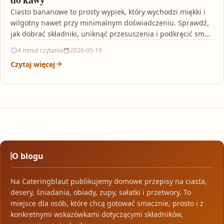
Ciasto bananowe to prosty wypiek, który wychodzi miękki i
wilgotny nawet przy minimalnym doświadczeniu. Sprawdź,
jak dobrać składniki, uniknąć przesuszenia i podkręcić smak
dodatkami,…
4 minut czytania
2026-05-19
Czytaj więcej
O blogu
Na Cateringblaut publikujemy domowe przepisy na ciasta,
desery, śniadania, obiady, zupy, sałatki i przetwory. To
miejsce dla osób, które chcą gotować smacznie, prosto i z
konkretnymi wskazówkami dotyczącymi składników,