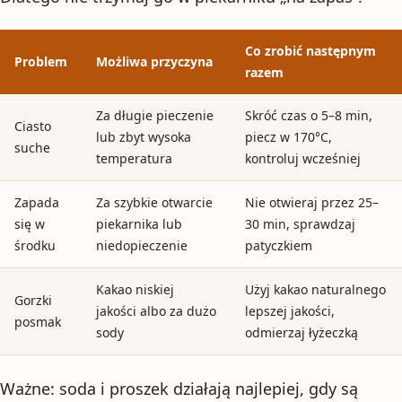
Co zrobić następnym
Problem
Możliwa przyczyna
razem
Za długie pieczenie
Skróć czas o 5–8 min,
Ciasto
lub zbyt wysoka
piecz w 170°C,
suche
temperatura
kontroluj wcześniej
Zapada
Za szybkie otwarcie
Nie otwieraj przez 25–
się w
piekarnika lub
30 min, sprawdzaj
środku
niedopieczenie
patyczkiem
Kakao niskiej
Użyj kakao naturalnego
Gorzki
jakości albo za dużo
lepszej jakości,
posmak
sody
odmierzaj łyżeczką
Ważne: soda i proszek działają najlepiej, gdy są