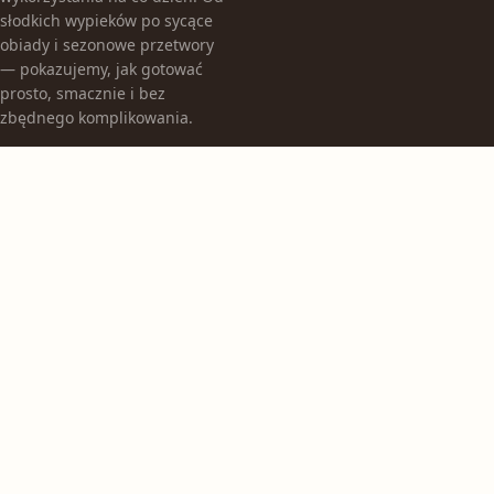
słodkich wypieków po sycące
obiady i sezonowe przetwory
— pokazujemy, jak gotować
prosto, smacznie i bez
zbędnego komplikowania.
KATEGORIE
Bez kategorii
Obiady
Przetwory
TEMATY
Sałatki i surówki
Śniadania
Wypieki i desery