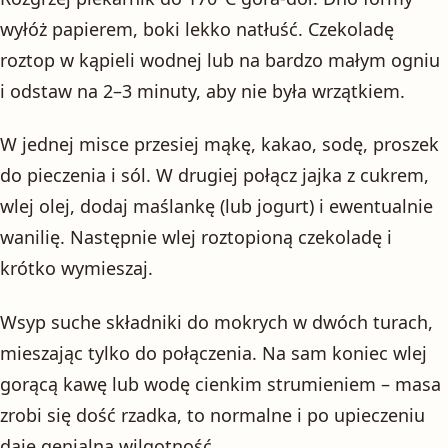
wyłóż papierem, boki lekko natłuść. Czekoladę
roztop w kąpieli wodnej lub na bardzo małym ogniu
i odstaw na 2–3 minuty, aby nie była wrzątkiem.
W jednej misce przesiej mąkę, kakao, sodę, proszek
do pieczenia i sól. W drugiej połącz jajka z cukrem,
wlej olej, dodaj maślankę (lub jogurt) i ewentualnie
wanilię. Następnie wlej roztopioną czekoladę i
krótko wymieszaj.
Wsyp suche składniki do mokrych w dwóch turach,
mieszając tylko do połączenia. Na sam koniec wlej
gorącą kawę lub wodę cienkim strumieniem – masa
zrobi się dość rzadka, to normalne i po upieczeniu
daje genialną wilgotność.