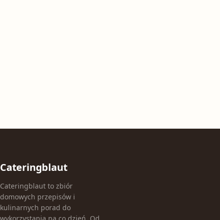
Cateringblaut
Cateringblaut to zbiór
domowych przepisów i
kulinarnych porad do
wykorzystania na co dzień. Od